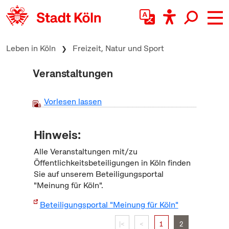
zum Inhalt springen
Leben in Köln
Freizeit, Natur und Sport
Veranstaltungen
Vorlesen lassen
Hinweis:
Alle Veranstaltungen mit/zu
Öffentlichkeitsbeteiligungen in Köln finden
Sie auf unserem Beteiligungsportal
"Meinung für Köln".
Beteiligungsportal "Meinung für Köln"
|<
<
1
2