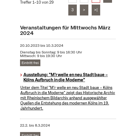
Treffer 1–10 von 29
3
>
>|
Veranstaltungen für Mittwochs März
2024
20.10.2023
bis
10.3.2024
Dienstag bis Sonntag: 9 bis 16:30 Uhr
Mittwoch: 9 bis 19:30 Uhr
Eintritt frei
Ausstellung: "M'r welle en neu Stadt baue –
Kölns Aufbruch in die Moderne"
Unter dem Titel "M’r welle en neu Stadt baue – Kölns
Aufbruch in die Moderne" zeigt das Historische Archiv
mit Rheinischem Bildarchiv anhand ausgewählter
Quellen die Entstehung des modernen Kölns im 19.
Jahrhundert.
22.2.
bis
8.3.2024
Eintritt frei