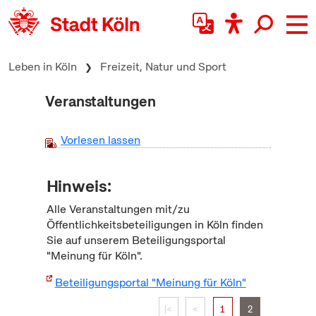
zum Inhalt springen
Leben in Köln
Freizeit, Natur und Sport
Veranstaltungen
Vorlesen lassen
Hinweis:
Alle Veranstaltungen mit/zu
Öffentlichkeitsbeteiligungen in Köln finden
Sie auf unserem Beteiligungsportal
"Meinung für Köln".
Beteiligungsportal "Meinung für Köln"
|<
<
1
2