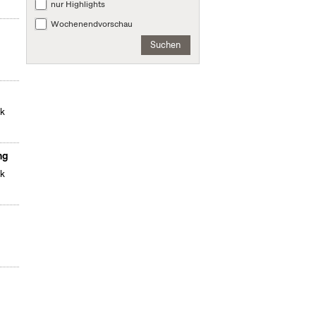
nur Highlights
Wochenendvorschau
Suchen
ek
ng
ek