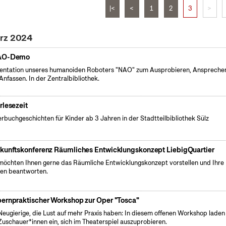
|<
<
1
2
3
>
ärz 2024
AO-Demo
entation unseres humanoiden Roboters "NAO" zum Ausprobieren, Anspreche
Anfassen. In der Zentralbibliothek.
rlesezeit
erbuchgeschichten für Kinder ab 3 Jahren in der Stadtteilbibliothek Sülz
kunftskonferenz Räumliches Entwicklungskonzept LiebigQuartier
möchten Ihnen gerne das Räumliche Entwicklungskonzept vorstellen und Ihre
en beantworten.
ernpraktischer Workshop zur Oper "Tosca"
Neugierige, die Lust auf mehr Praxis haben: In diesem offenen Workshop laden
 Zuschauer*innen ein, sich im Theaterspiel auszuprobieren.