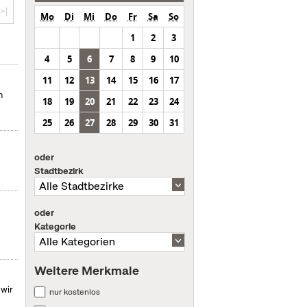
>|
Mo
Di
Mi
Do
Fr
Sa
So
1
2
3
4
5
6
7
8
9
10
11
12
13
14
15
16
17
n
18
19
20
21
22
23
24
25
26
27
28
29
30
31
oder
Stadtbezirk
oder
Kategorie
Weitere Merkmale
 wir
nur kostenlos