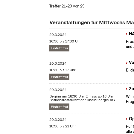
Treffer 21–29 von 29
Veranstaltungen für Mittwochs M
N
20.3.2024
16:30 bis 17:30 Uhr
Präs
und 
Eintritt frei
Vo
20.3.2024
16:30 bis 17 Uhr
Bild
Eintritt frei
Zu
20.3.2024
Beginn um 18:30 Uhr, Einlass ab 18 Uhr
Wir 
Betriebsrestaurant der RheinEnergie AG
Frag
Eintritt frei
Op
20.3.2024
18:30 bis 21 Uhr
Für 
alle