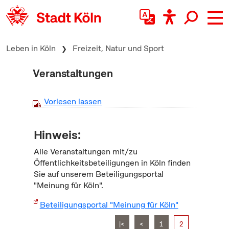
zum Inhalt springen
Leben in Köln
Freizeit, Natur und Sport
Veranstaltungen
Vorlesen lassen
Hinweis:
Alle Veranstaltungen mit/zu
Öffentlichkeitsbeteiligungen in Köln finden
Sie auf unserem Beteiligungsportal
"Meinung für Köln".
Beteiligungsportal "Meinung für Köln"
|<
<
1
2