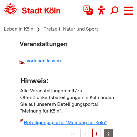
zum Inhalt springen
Leben in Köln
Freizeit, Natur und Sport
Veranstaltungen
Vorlesen lassen
Hinweis:
Alle Veranstaltungen mit/zu
Öffentlichkeitsbeteiligungen in Köln finden
Sie auf unserem Beteiligungsportal
"Meinung für Köln".
Beteiligungsportal "Meinung für Köln"
|<
<
1
2