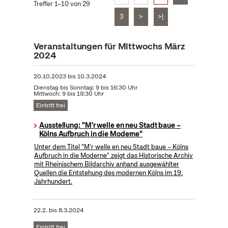
Treffer 1–10 von 29
3
>
>|
Veranstaltungen für Mittwochs März
2024
20.10.2023
bis
10.3.2024
Dienstag bis Sonntag: 9 bis 16:30 Uhr
Mittwoch: 9 bis 19:30 Uhr
Eintritt frei
Ausstellung: "M'r welle en neu Stadt baue –
Kölns Aufbruch in die Moderne"
Unter dem Titel "M’r welle en neu Stadt baue – Kölns
Aufbruch in die Moderne" zeigt das Historische Archiv
mit Rheinischem Bildarchiv anhand ausgewählter
Quellen die Entstehung des modernen Kölns im 19.
Jahrhundert.
22.2.
bis
8.3.2024
Eintritt frei