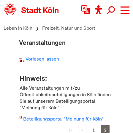
zum Inhalt springen
Leben in Köln
Freizeit, Natur und Sport
Veranstaltungen
Vorlesen lassen
Hinweis:
Alle Veranstaltungen mit/zu
Öffentlichkeitsbeteiligungen in Köln finden
Sie auf unserem Beteiligungsportal
"Meinung für Köln".
Beteiligungsportal "Meinung für Köln"
|<
<
1
2