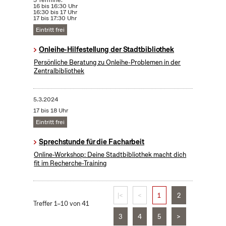
3 Termine:
16 bis 16:30 Uhr
16:30 bis 17 Uhr
17 bis 17:30 Uhr
Eintritt frei
Onleihe-Hilfestellung der Stadtbibliothek
Persönliche Beratung zu Onleihe-Problemen in der
Zentralbibliothek
5.3.2024
17 bis 18 Uhr
Eintritt frei
Sprechstunde für die Facharbeit
Online-Workshop: Deine Stadtbibliothek macht dich
fit im Recherche-Training
|<
<
1
2
Treffer 1–10 von 41
3
4
5
>