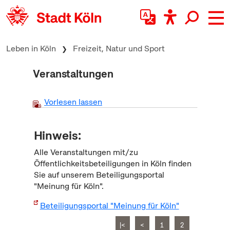
zum Inhalt springen
Leben in Köln
Freizeit, Natur und Sport
Veranstaltungen
Vorlesen lassen
Hinweis:
Alle Veranstaltungen mit/zu
Öffentlichkeitsbeteiligungen in Köln finden
Sie auf unserem Beteiligungsportal
"Meinung für Köln".
Beteiligungsportal "Meinung für Köln"
|<
<
1
2