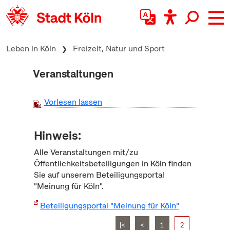
zum Inhalt springen
Leben in Köln
Freizeit, Natur und Sport
Veranstaltungen
Vorlesen lassen
Hinweis:
Alle Veranstaltungen mit/zu
Öffentlichkeitsbeteiligungen in Köln finden
Sie auf unserem Beteiligungsportal
"Meinung für Köln".
Beteiligungsportal "Meinung für Köln"
|<
<
1
2