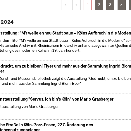
|<
<
1
2
3
>
z 2024
sstellung: "M'r welle en neu Stadt baue – Kölns Aufbruch in die Moder
r dem Titel "M’r welle en neu Stadt baue – Kölns Aufbruch in die Moderne" zei
Historische Archiv mit Rheinischem Bildarchiv anhand ausgewählter Quellen d
tehung des modernen Kölns im 19. Jahrhundert.
druckt, um zu bleiben! Flyer und mehr aus der Sammlung Ingrid Blo
er
Kunst- und Museumsbibliothek zeigt die Ausstellung "Gedruckt, um zu bleiben
r und mehr aus der Sammlung Ingrid Blom-Böer"
nstausstellung "Servus, ich bin's Köln" von Mario Grasberger
tausstellung von Mario Grasberger
he Straße in Köln-Porz-Ensen, 237. Änderung des
ächennutzungsplanes