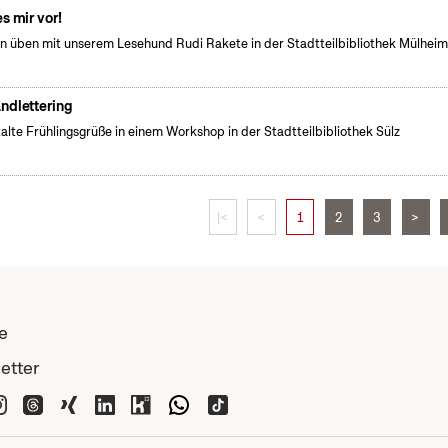
es mir vor!
n üben mit unserem Lesehund Rudi Rakete in der Stadtteilbibliothek Mülhei
ndlettering
alte Frühlingsgrüße in einem Workshop in der Stadtteilbibliothek Sülz
|<
<
1
2
3
>
e
etter