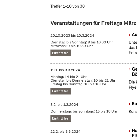
Treffer 1–10 von 30
Veranstaltungen für Freitags Mär
Au
20.10.2023
bis
10.3.2024
Dienstag bis Sonntag: 9 bis 16:30 Uhr
Unte
Mittwoch: 9 bis 19:30 Uhr
das 
Ents
Eintritt frei
Ge
19.1.
bis
3.3.2024
Bö
Montag: 14 bis 21 Uhr
Dienstag bis Donnerstag: 10 bis 21 Uhr
Die 
Freitag bis Sonntag: 10 bis 18 Uhr
Flye
Eintritt frei
Ku
3.2.
bis
1.3.2024
Donnerstags bis sonntags: 15 bis 18 Uhr
Kuns
Eintritt frei
Ho
22.2.
bis
8.3.2024
Fl