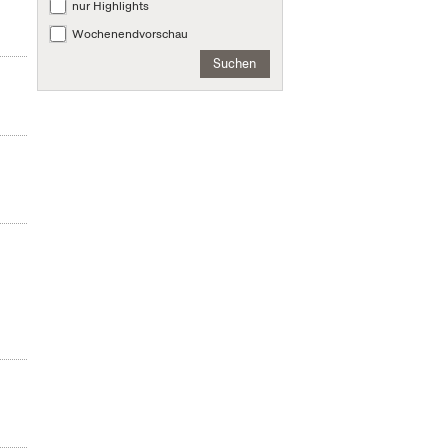
nur Highlights
Wochenendvorschau
Suchen
m