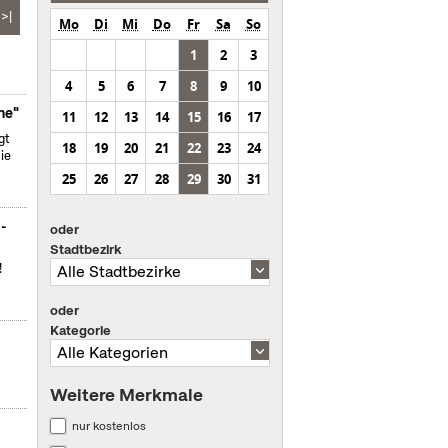
>|
Mo
Di
Mi
Do
Fr
Sa
So
1
2
3
4
5
6
7
8
9
10
ne"
11
12
13
14
15
16
17
gt
18
19
20
21
22
23
24
ie
25
26
27
28
29
30
31
m-
oder
Stadtbezirk
!
oder
Kategorie
Weitere Merkmale
nur kostenlos