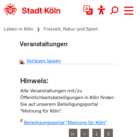
zum Inhalt springen
Leben in Köln
Freizeit, Natur und Sport
Veranstaltungen
Vorlesen lassen
Hinweis:
Alle Veranstaltungen mit/zu
Öffentlichkeitsbeteiligungen in Köln finden
Sie auf unserem Beteiligungsportal
"Meinung für Köln".
Beteiligungsportal "Meinung für Köln"
|<
<
1
2