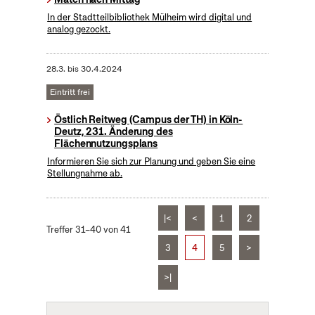
In der Stadtteilbibliothek Mülheim wird digital und
analog gezockt.
28.3.
bis
30.4.2024
Eintritt frei
Östlich Reitweg (Campus der TH) in Köln-
Deutz, 231. Änderung des
Flächennutzungsplans
Informieren Sie sich zur Planung und geben Sie eine
Stellungnahme ab.
|<
<
1
2
Treffer 31–40 von 41
3
4
5
>
>|