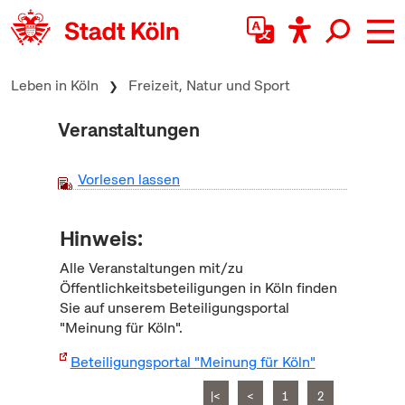
zum Inhalt springen
Leben in Köln
Freizeit, Natur und Sport
Veranstaltungen
Vorlesen lassen
Hinweis:
Alle Veranstaltungen mit/zu
Öffentlichkeitsbeteiligungen in Köln finden
Sie auf unserem Beteiligungsportal
"Meinung für Köln".
Beteiligungsportal "Meinung für Köln"
|<
<
1
2