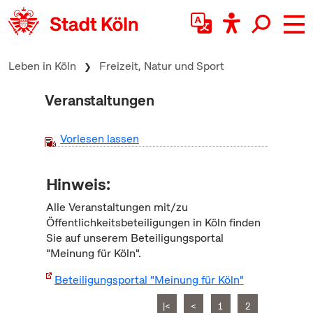
zum Inhalt springen
Leben in Köln
Freizeit, Natur und Sport
Veranstaltungen
Vorlesen lassen
Hinweis:
Alle Veranstaltungen mit/zu
Öffentlichkeitsbeteiligungen in Köln finden
Sie auf unserem Beteiligungsportal
"Meinung für Köln".
Beteiligungsportal "Meinung für Köln"
|<
<
1
2