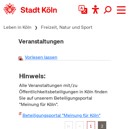
zum Inhalt springen
Leben in Köln
Freizeit, Natur und Sport
Veranstaltungen
Vorlesen lassen
Hinweis:
Alle Veranstaltungen mit/zu
Öffentlichkeitsbeteiligungen in Köln finden
Sie auf unserem Beteiligungsportal
"Meinung für Köln".
Beteiligungsportal "Meinung für Köln"
|<
<
1
2