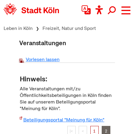
zum Inhalt springen
Leben in Köln
Freizeit, Natur und Sport
Veranstaltungen
Vorlesen lassen
Hinweis:
Alle Veranstaltungen mit/zu
Öffentlichkeitsbeteiligungen in Köln finden
Sie auf unserem Beteiligungsportal
"Meinung für Köln".
Beteiligungsportal "Meinung für Köln"
|<
<
1
2