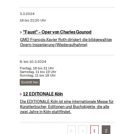
3.3.2024
18 bis 21:20 Uhr
"Faust" – Oper von Charles Gounod
GMD François-Xavier Roth dirigiert die bildgewaltige
Opern-Inszenierung (Wiederaufnahme)
8.
bis
10.3.2024
Freitag, 18 bis 21 Uhr
Samstag, 11 bis 19 Uhr
Sonntag, 11 bis 18 Uhr
Eintritt frei
12 EDITIONALE Köln
Die EDITIONALE Köln ist eine internationale Messe für
Künstlerbücher, Editionen und Buchobjekte, die alle
zwei Jahre in Köln stattfindet.
|<
<
1
2