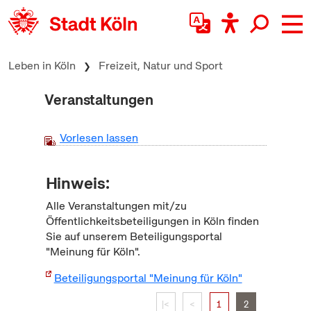
zum Inhalt springen
Leben in Köln
Freizeit, Natur und Sport
Veranstaltungen
Vorlesen lassen
Hinweis:
Alle Veranstaltungen mit/zu
Öffentlichkeitsbeteiligungen in Köln finden
Sie auf unserem Beteiligungsportal
"Meinung für Köln".
Beteiligungsportal "Meinung für Köln"
|<
<
1
2