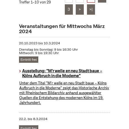
Treffer 1–10 von 29
3
>
>|
Veranstaltungen für Mittwochs März
2024
20.10.2023
bis
10.3.2024
Dienstag bis Sonntag: 9 bis 16:30 Uhr
Mittwoch: 9 bis 19:30 Uhr
Eintritt frei
Ausstellung: "M'r welle en neu Stadt baue –
Kölns Aufbruch in die Moderne"
Unter dem Titel "M’r welle en neu Stadt baue – Kölns
Aufbruch in die Moderne" zeigt das Historische Archiv
mit Rheinischem Bildarchiv anhand ausgewählter
Quellen die Entstehung des modernen Kölns im 19.
Jahrhundert.
22.2.
bis
8.3.2024
Eintritt frei