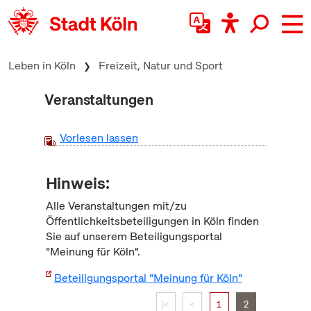
zum Inhalt springen
Leben in Köln
Freizeit, Natur und Sport
Veranstaltungen
Vorlesen lassen
Hinweis:
Alle Veranstaltungen mit/zu
Öffentlichkeitsbeteiligungen in Köln finden
Sie auf unserem Beteiligungsportal
"Meinung für Köln".
Beteiligungsportal "Meinung für Köln"
|<
<
1
2