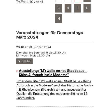
Treffer 1–10 von 41
3
4
5
>
>|
Veranstaltungen für Donnerstags
März 2024
20.10.2023
bis
10.3.2024
Dienstag bis Sonntag: 9 bis 16:30 Uhr
Mittwoch: 9 bis 19:30 Uhr
Eintritt frei
Ausstellung: "M'r welle en neu Stadt baue –
Kölns Aufbruch in die Moderne"
Unter dem Titel "M’r welle en neu Stadt baue – Kölns
Aufbruch in die Moderne" zeigt das Historische Archiv
mit Rheinischem Bildarchiv anhand ausgewählter
Quellen die Entstehung des modernen Kölns im 19.
Jahrhundert.