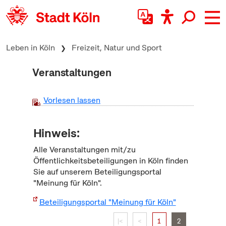
zum Inhalt springen
Leben in Köln
Freizeit, Natur und Sport
Veranstaltungen
Vorlesen lassen
Hinweis:
Alle Veranstaltungen mit/zu
Öffentlichkeitsbeteiligungen in Köln finden
Sie auf unserem Beteiligungsportal
"Meinung für Köln".
Beteiligungsportal "Meinung für Köln"
|<
<
1
2