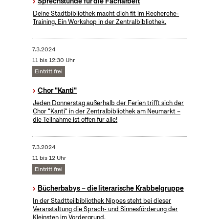
Sprechstunde für die Facharbeit
Deine Stadtbibliothek macht dich fit im Recherche-
Training. Ein Workshop in der Zentralbibliothek.
7.3.2024
11 bis 12:30 Uhr
Eintritt frei
Chor "Kanti"
Jeden Donnerstag außerhalb der Ferien trifft sich der
Chor "Kanti" in der Zentralbibliothek am Neumarkt –
die Teilnahme ist offen für alle!
7.3.2024
11 bis 12 Uhr
Eintritt frei
Bücherbabys – die literarische Krabbelgruppe
In der Stadtteilbibliothek Nippes steht bei dieser
Veranstaltung die Sprach- und Sinnesförderung der
Kleinsten im Vordergrund.