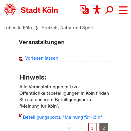
zum Inhalt springen
Leben in Köln
Freizeit, Natur und Sport
Veranstaltungen
Vorlesen lassen
Hinweis:
Alle Veranstaltungen mit/zu
Öffentlichkeitsbeteiligungen in Köln finden
Sie auf unserem Beteiligungsportal
"Meinung für Köln".
Beteiligungsportal "Meinung für Köln"
|<
<
1
2