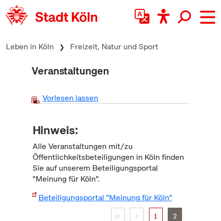
zum Inhalt springen
Leben in Köln
Freizeit, Natur und Sport
Veranstaltungen
Vorlesen lassen
Hinweis:
Alle Veranstaltungen mit/zu
Öffentlichkeitsbeteiligungen in Köln finden
Sie auf unserem Beteiligungsportal
"Meinung für Köln".
Beteiligungsportal "Meinung für Köln"
|<
<
1
2