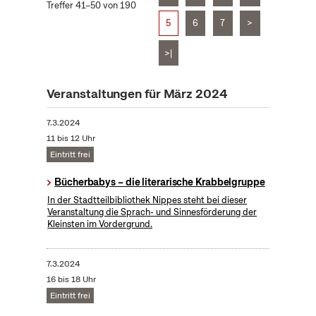
Treffer 41–50 von 190
5
6
7
>
>|
Veranstaltungen für März 2024
7.3.2024
11 bis 12 Uhr
Eintritt frei
Bücherbabys – die literarische Krabbelgruppe
In der Stadtteilbibliothek Nippes steht bei dieser
Veranstaltung die Sprach- und Sinnesförderung der
Kleinsten im Vordergrund.
7.3.2024
16 bis 18 Uhr
Eintritt frei