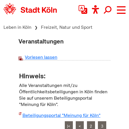
zum Inhalt springen
Leben in Köln
Freizeit, Natur und Sport
Veranstaltungen
Vorlesen lassen
Hinweis:
Alle Veranstaltungen mit/zu
Öffentlichkeitsbeteiligungen in Köln finden
Sie auf unserem Beteiligungsportal
"Meinung für Köln".
Beteiligungsportal "Meinung für Köln"
|<
<
2
3