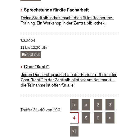
Sprechstunde für die Facharbeit
Deine Stadtbibliothek macht dich fit im Recherche-
Training. Ein Workshop in der Zentralbibliothek.
7.3.2024
11 bis 12:30 Uhr
Eintritt frei
Chor "Kanti"
Jeden Donnerstag außerhalb der Ferien trifft sich der
Chor "Kanti" in der Zentralbibliothek am Neumarkt –
die Teilnahme ist offen für alle!
|<
<
2
3
Treffer 31–40 von 190
4
5
6
>
>|