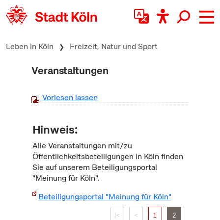
zum Inhalt springen
Leben in Köln
Freizeit, Natur und Sport
Veranstaltungen
Vorlesen lassen
Hinweis:
Alle Veranstaltungen mit/zu
Öffentlichkeitsbeteiligungen in Köln finden
Sie auf unserem Beteiligungsportal
"Meinung für Köln".
Beteiligungsportal "Meinung für Köln"
|<
<
1
2