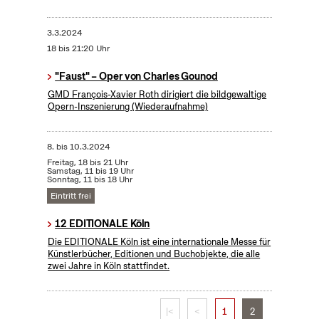
3.3.2024
18 bis 21:20 Uhr
"Faust" – Oper von Charles Gounod
GMD François-Xavier Roth dirigiert die bildgewaltige
Opern-Inszenierung (Wiederaufnahme)
8.
bis
10.3.2024
Freitag, 18 bis 21 Uhr
Samstag, 11 bis 19 Uhr
Sonntag, 11 bis 18 Uhr
Eintritt frei
12 EDITIONALE Köln
Die EDITIONALE Köln ist eine internationale Messe für
Künstlerbücher, Editionen und Buchobjekte, die alle
zwei Jahre in Köln stattfindet.
|<
<
1
2