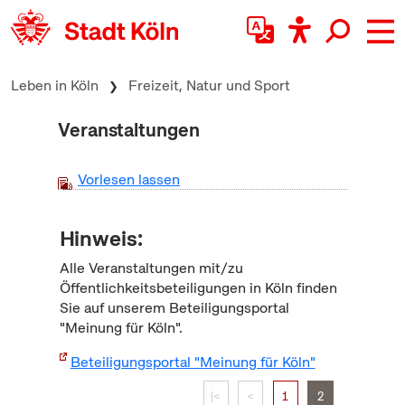
zum Inhalt springen
Leben in Köln
Freizeit, Natur und Sport
Veranstaltungen
Vorlesen lassen
Hinweis:
Alle Veranstaltungen mit/zu
Öffentlichkeitsbeteiligungen in Köln finden
Sie auf unserem Beteiligungsportal
"Meinung für Köln".
Beteiligungsportal "Meinung für Köln"
|<
<
1
2