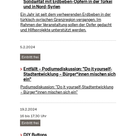
Solidarität mit Erdbeben-Opfern in der Türkei
und in Nord-Syrien
Ein Jahr ist seit dem verheerenden Erdbeben in der
türkisch-syrischen Grenzregion vergangen. Im
Rahmen der Veranstaltung sollen der Opfer gedacht
und Hilfsprojekte unterstützt werden.
5.2.2024
Eintritt frei
Entfällt – Podiumsdiskussion: "Do it yourself-
Stadtentwicklung – Bürger*innen mischen sich
ein"
Podiumsdiskussion: "Do it yourself-Stadtentwicklung
– Bürger*innen mischen sich ein"
19.2.2024
16 bis 17:30 Uhr
Eintritt frei
DIY Buttons