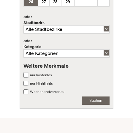
26
27
28
29
oder
Stadtbezirk
oder
Kategorie
Weitere Merkmale
nur kostenlos
nur Highlights
Wochenendvorschau
Suchen