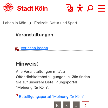
zum Inhalt springen
Leben in Köln
Freizeit, Natur und Sport
Veranstaltungen
Vorlesen lassen
Hinweis:
Alle Veranstaltungen mit/zu
Öffentlichkeitsbeteiligungen in Köln finden
Sie auf unserem Beteiligungsportal
"Meinung für Köln".
Beteiligungsportal "Meinung für Köln"
|<
<
1
2