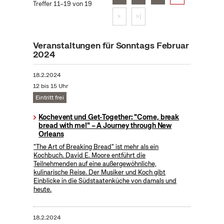
Treffer 11–19 von 19
>
>|
Veranstaltungen für Sonntags Februar
2024
18.2.2024
12 bis 15 Uhr
Eintritt frei
Kochevent und Get-Together: "Come, break
bread with me!" – A Journey through New
Orleans
"The Art of Breaking Bread" ist mehr als ein
Kochbuch. David E. Moore entführt die
Teilnehmenden auf eine außergewöhnliche,
kulinarische Reise. Der Musiker und Koch gibt
Einblicke in die Südstaatenküche von damals und
heute.
18.2.2024