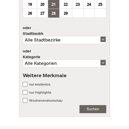
19
20
21
22
23
24
25
26
27
28
29
oder
Stadtbezirk
oder
Kategorie
Weitere Merkmale
nur kostenlos
nur Highlights
Wochenendvorschau
Suchen