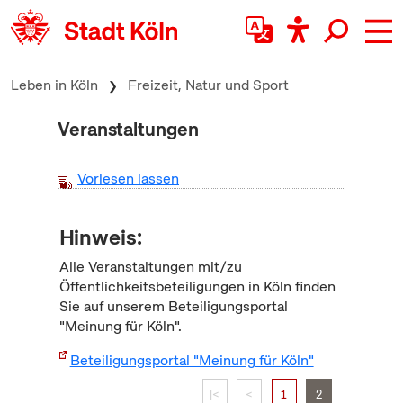
zum Inhalt springen
Leben in Köln
Freizeit, Natur und Sport
Veranstaltungen
Vorlesen lassen
Hinweis:
Alle Veranstaltungen mit/zu
Öffentlichkeitsbeteiligungen in Köln finden
Sie auf unserem Beteiligungsportal
"Meinung für Köln".
Beteiligungsportal "Meinung für Köln"
|<
<
1
2