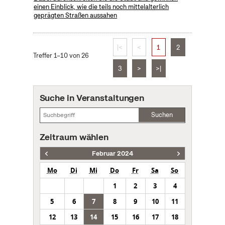
einen Einblick, wie die teils noch mittelalterlich
geprägten Straßen aussahen
|<
<
1
2
Treffer 1–10 von 26
3
>
>|
Suche in Veranstaltungen
Suchen
Zeitraum wählen
Februar 2024
Mo
Di
Mi
Do
Fr
Sa
So
1
2
3
4
5
6
7
8
9
10
11
12
13
14
15
16
17
18