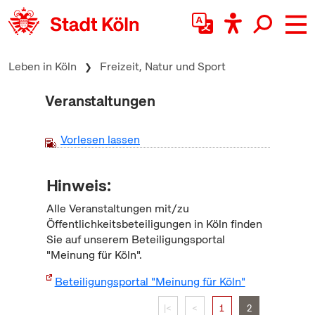
zum Inhalt springen
Leben in Köln
Freizeit, Natur und Sport
Veranstaltungen
Vorlesen lassen
Hinweis:
Alle Veranstaltungen mit/zu
Öffentlichkeitsbeteiligungen in Köln finden
Sie auf unserem Beteiligungsportal
"Meinung für Köln".
Beteiligungsportal "Meinung für Köln"
|<
<
1
2