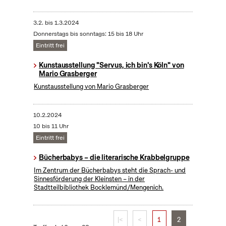
3.2.
bis
1.3.2024
Donnerstags bis sonntags: 15 bis 18 Uhr
Eintritt frei
Kunstausstellung "Servus, ich bin's Köln" von
Mario Grasberger
Kunstausstellung von Mario Grasberger
10.2.2024
10 bis 11 Uhr
Eintritt frei
Bücherbabys – die literarische Krabbelgruppe
Im Zentrum der Bücherbabys steht die Sprach- und
Sinnesförderung der Kleinsten – in der
Stadtteilbibliothek Bocklemünd/Mengenich.
|<
<
1
2