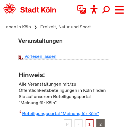
zum Inhalt springen
Leben in Köln
Freizeit, Natur und Sport
Veranstaltungen
Vorlesen lassen
Hinweis:
Alle Veranstaltungen mit/zu
Öffentlichkeitsbeteiligungen in Köln finden
Sie auf unserem Beteiligungsportal
"Meinung für Köln".
Beteiligungsportal "Meinung für Köln"
|<
<
1
2