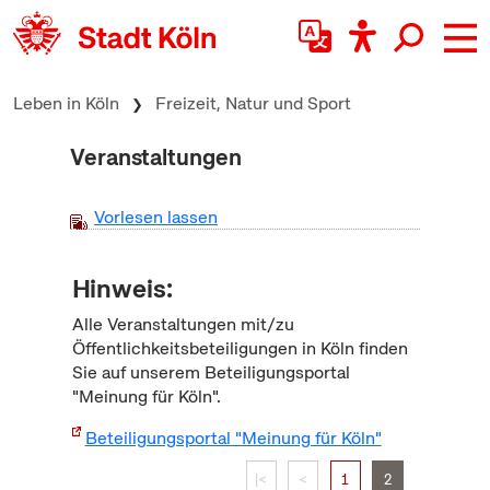
zum Inhalt springen
Leben in Köln
Freizeit, Natur und Sport
Veranstaltungen
Vorlesen lassen
Hinweis:
Alle Veranstaltungen mit/zu
Öffentlichkeitsbeteiligungen in Köln finden
Sie auf unserem Beteiligungsportal
"Meinung für Köln".
Beteiligungsportal "Meinung für Köln"
|<
<
1
2