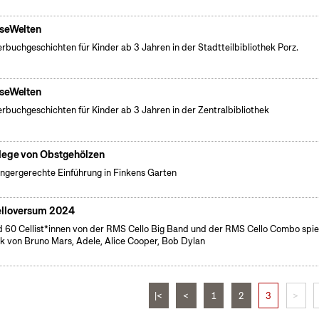
seWelten
erbuchgeschichten für Kinder ab 3 Jahren in der Stadtteilbibliothek Porz.
seWelten
erbuchgeschichten für Kinder ab 3 Jahren in der Zentralbibliothek
lege von Obstgehölzen
ngergerechte Einführung in Finkens Garten
lloversum 2024
 60 Cellist*innen von der RMS Cello Big Band und der RMS Cello Combo spie
k von Bruno Mars, Adele, Alice Cooper, Bob Dylan
|<
<
1
2
3
>