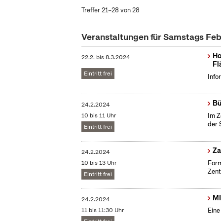
Treffer 21–28 von 28
Veranstaltungen für Samstags Fe
Ho
22.2.
bis
8.3.2024
Fl
Eintritt frei
Info
Bü
24.2.2024
10 bis 11 Uhr
Im Z
der 
Eintritt frei
​Z
24.2.2024
10 bis 13 Uhr
Form
Zent
Eintritt frei
MI
24.2.2024
11 bis 11:30 Uhr
Eine