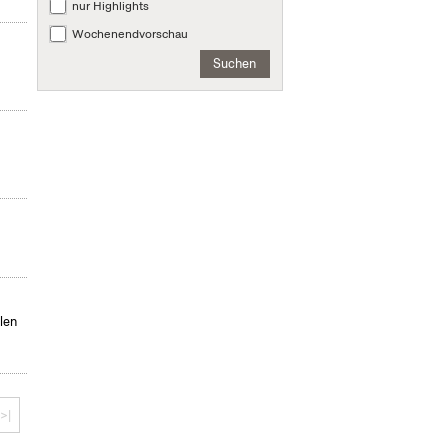
nur Highlights
Wochenendvorschau
Suchen
len
>|