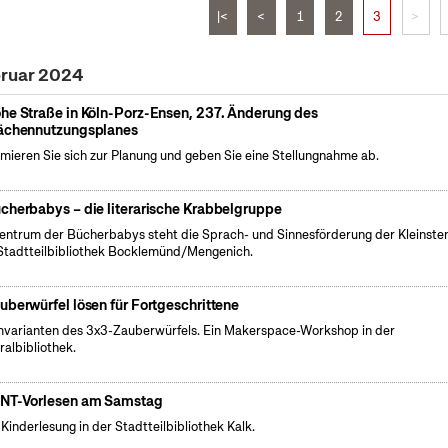
|<
<
1
2
3
>
bruar 2024
he Straße in Köln-Porz-Ensen, 237. Änderung des
ächennutzungsplanes
rmieren Sie sich zur Planung und geben Sie eine Stellungnahme ab.
cherbabys – die literarische Krabbelgruppe
entrum der Bücherbabys steht die Sprach- und Sinnesförderung der Kleinsten
Stadtteilbibliothek Bocklemünd/Mengenich.
auberwürfel lösen für Fortgeschrittene
varianten des 3x3-Zauberwürfels. Ein Makerspace-Workshop in der
ralbibliothek.
NT-Vorlesen am Samstag
 Kinderlesung in der Stadtteilbibliothek Kalk.