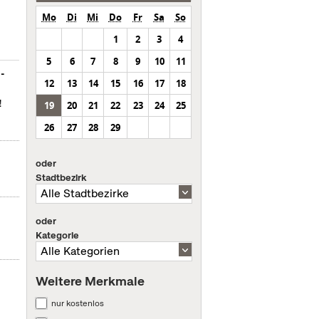
Mo
Di
Mi
Do
Fr
Sa
So
1
2
3
4
5
6
7
8
9
10
11
m-
12
13
14
15
16
17
18
!
19
20
21
22
23
24
25
26
27
28
29
oder
Stadtbezirk
oder
Kategorie
Weitere Merkmale
nur kostenlos