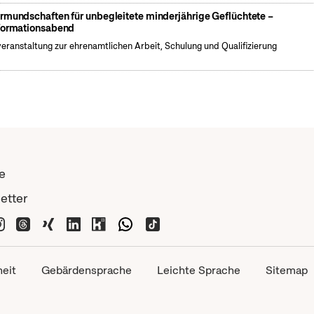
rmundschaften für unbegleitete minderjährige Geflüchtete –
formationsabend
veranstaltung zur ehrenamtlichen Arbeit, Schulung und Qualifizierung
e
etter
heit
Gebärdensprache
Leichte Sprache
Sitemap