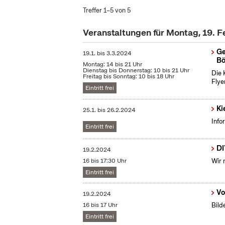
Treffer 1–5 von 5
Veranstaltungen für Montag, 19. 
Ge
19.1.
bis
3.3.2024
Bö
Montag: 14 bis 21 Uhr
Dienstag bis Donnerstag: 10 bis 21 Uhr
Die 
Freitag bis Sonntag: 10 bis 18 Uhr
Flye
Eintritt frei
Ki
25.1.
bis
26.2.2024
Info
Eintritt frei
DI
19.2.2024
16 bis 17:30 Uhr
Wir 
Eintritt frei
Vo
19.2.2024
16 bis 17 Uhr
Bild
Eintritt frei