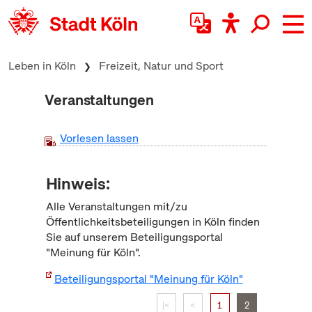
zum Inhalt springen
Leben in Köln
Freizeit, Natur und Sport
Veranstaltungen
Vorlesen lassen
Hinweis:
Alle Veranstaltungen mit/zu
Öffentlichkeitsbeteiligungen in Köln finden
Sie auf unserem Beteiligungsportal
"Meinung für Köln".
Beteiligungsportal "Meinung für Köln"
|<
<
1
2