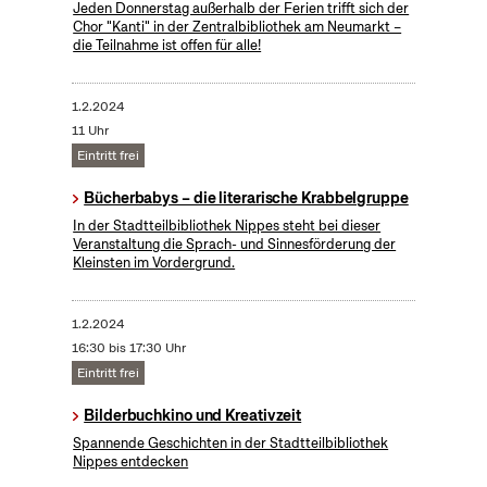
Jeden Donnerstag außerhalb der Ferien trifft sich der
Chor "Kanti" in der Zentralbibliothek am Neumarkt –
die Teilnahme ist offen für alle!
1.2.2024
11 Uhr
Eintritt frei
Bücherbabys – die literarische Krabbelgruppe
In der Stadtteilbibliothek Nippes steht bei dieser
Veranstaltung die Sprach- und Sinnesförderung der
Kleinsten im Vordergrund.
1.2.2024
16:30 bis 17:30 Uhr
Eintritt frei
Bilderbuchkino und Kreativzeit
Spannende Geschichten in der Stadtteilbibliothek
Nippes entdecken