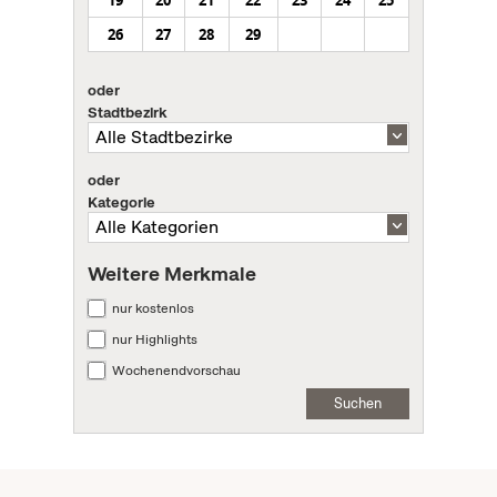
26
27
28
29
oder
Stadtbezirk
oder
Kategorie
Weitere Merkmale
nur kostenlos
nur Highlights
Wochenendvorschau
Suchen