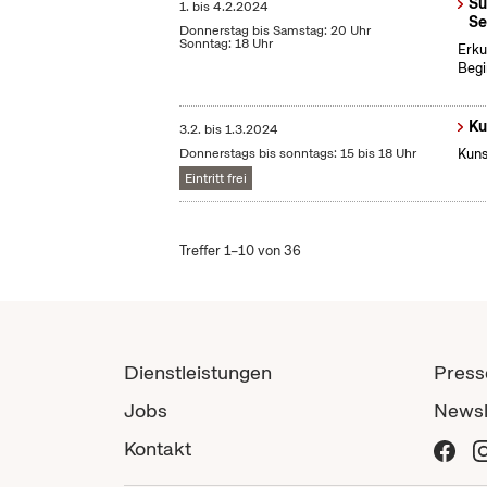
Su
1.
bis
4.2.2024
Se
Donnerstag bis Samstag: 20 Uhr
Sonntag: 18 Uhr
Erku
Begi
Ku
3.2.
bis
1.3.2024
Donnerstags bis sonntags: 15 bis 18 Uhr
Kuns
Eintritt frei
Treffer 1–10 von 36
Dienstleistungen
Press
Jobs
Newsl
Kontakt