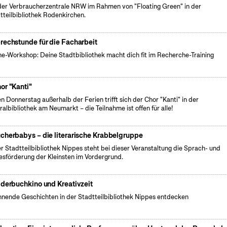
der Verbraucherzentrale NRW im Rahmen von "Floating Green" in der
tteilbibliothek Rodenkirchen.
rechstunde für die Facharbeit
ne-Workshop: Deine Stadtbibliothek macht dich fit im Recherche-Training
or "Kanti"
n Donnerstag außerhalb der Ferien trifft sich der Chor "Kanti" in der
ralbibliothek am Neumarkt – die Teilnahme ist offen für alle!
cherbabys – die literarische Krabbelgruppe
er Stadtteilbibliothek Nippes steht bei dieser Veranstaltung die Sprach- und
esförderung der Kleinsten im Vordergrund.
lderbuchkino und Kreativzeit
nende Geschichten in der Stadtteilbibliothek Nippes entdecken