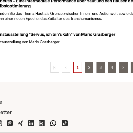
bcutis – Eine intermediale Performance über Haut und den Rausch de
lbstoptimierung
nden Sie das Thema Haut als Grenze zwischen Innen- und Außenwelt sowie d
nn einer neuen Epoche: das Zeitalter des Transhumanismus.
nstausstellung "Servus, ich bin's Köln" von Mario Grasberger
tausstellung von Mario Grasberger
|<
<
1
2
3
4
>
e
etter