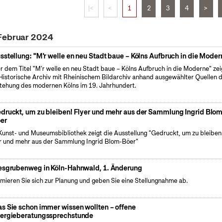
|<
<
1
2
3
4
>
 Februar 2024
sstellung: "M'r welle en neu Stadt baue – Kölns Aufbruch in die Moder
r dem Titel "M’r welle en neu Stadt baue – Kölns Aufbruch in die Moderne" zei
Historische Archiv mit Rheinischem Bildarchiv anhand ausgewählter Quellen d
tehung des modernen Kölns im 19. Jahrhundert.
druckt, um zu bleiben! Flyer und mehr aus der Sammlung Ingrid Blo
er
Kunst- und Museumsbibliothek zeigt die Ausstellung "Gedruckt, um zu bleiben
r und mehr aus der Sammlung Ingrid Blom-Böer"
esgrubenweg in Köln-Hahnwald, 1. Änderung
rmieren Sie sich zur Planung und geben Sie eine Stellungnahme ab.
s Sie schon immer wissen wollten – offene
ergieberatungssprechstunde