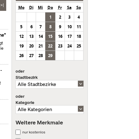
>|
Mo
Di
Mi
Do
Fr
Sa
So
1
2
3
4
5
6
7
8
9
10
11
ne"
12
13
14
15
16
17
18
gt
19
20
21
22
23
24
25
ie
26
27
28
29
m-
oder
Stadtbezirk
!
oder
Kategorie
Weitere Merkmale
nur kostenlos