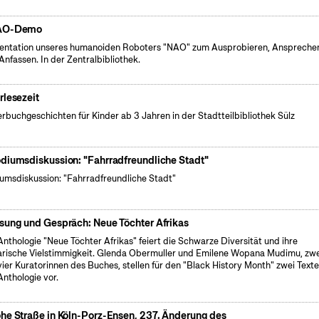
AO-Demo
entation unseres humanoiden Roboters "NAO" zum Ausprobieren, Anspreche
Anfassen. In der Zentralbibliothek.
rlesezeit
erbuchgeschichten für Kinder ab 3 Jahren in der Stadtteilbibliothek Sülz
diumsdiskussion: "Fahrradfreundliche Stadt"
umsdiskussion: "Fahrradfreundliche Stadt"
sung und Gespräch: Neue Töchter Afrikas
Anthologie "Neue Töchter Afrikas" feiert die Schwarze Diversität und ihre
rarische Vielstimmigkeit. Glenda Obermuller und Emilene Wopana Mudimu, zwe
vier Kuratorinnen des Buches, stellen für den "Black History Month" zwei Texte
Anthologie vor.
he Straße in Köln-Porz-Ensen, 237. Änderung des