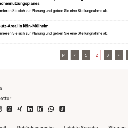
ächennutzungsplanes
rmieren Sie sich zur Planung und geben Sie eine Stellungnahme ab.
utz-Areal in Köln-Mülheim
rmieren Sie sich zur Planung und geben Sie eine Stellungnahme ab.
|<
<
1
2
3
>
e
etter
heit
Gebärdensprache
Leichte Sprache
Sitemap