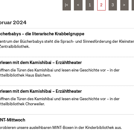
|<
<
1
2
3
>
ebruar 2024
cherbabys – die literarische Krabbelgruppe
entrum der Bücherbabys steht die Sprach- und Sinnesförderung der Kleinsten
Zentralbibliothek.
rlesen mit dem Kamishibai – Erzähltheater
öffnen die Türen des Kamishibai und lesen eine Geschichte vor – in der
tteilbibliothek Haus Balchem.
rlesen mit dem Kamishibai – Erzähltheater
öffnen die Türen des Kamishibai und lesen eine Geschichte vor – in der
tteilbibliothek Chorweiler.
NT-Mittwoch
probieren unsere ausleihbaren MINT-Boxen in der Kinderbibliothek aus.