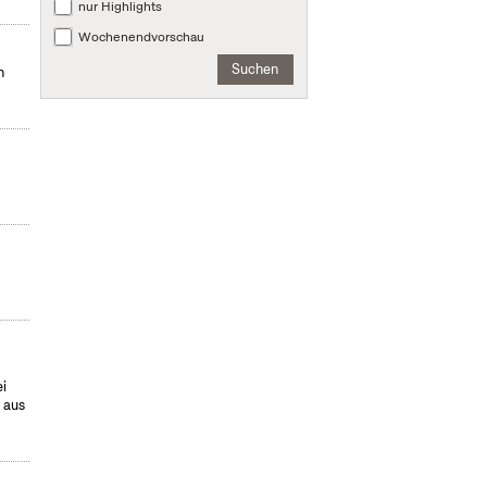
nur Highlights
Wochenendvorschau
Suchen
n
i
 aus