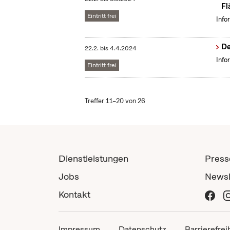
Fl
Eintritt frei
Info
De
22.2.
bis
4.4.2024
Info
Eintritt frei
Treffer 11–20 von 26
Dienstleistungen
Press
Jobs
Newsl
Kontakt
Impressum
Datenschutz
Barrierefrei