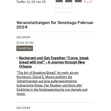
Treffer 11–19 von 19
>
>|
Veranstaltungen für Sonntags Februar
2024
18.2.2024
12 bis 15 Uhr
Eintritt frei
Kochevent und Get-Together: "Come, break
bread with me!" – A Journey through New
Orleans
"The Art of Breaking Bread" ist mehr als ein
Kochbuch. David E. Moore entführt die
Teilnehmenden auf eine außergewöhnliche,
kulinarische Reise. Der Musiker und Koch gibt
Einblicke in die Südstaatenküche von damals und
heute.
18.2.2024