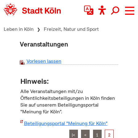
zum Inhalt springen
Leben in Köln
Freizeit, Natur und Sport
Veranstaltungen
Vorlesen lassen
Hinweis:
Alle Veranstaltungen mit/zu
Öffentlichkeitsbeteiligungen in Köln finden
Sie auf unserem Beteiligungsportal
"Meinung für Köln".
Beteiligungsportal "Meinung für Köln"
|<
<
1
2