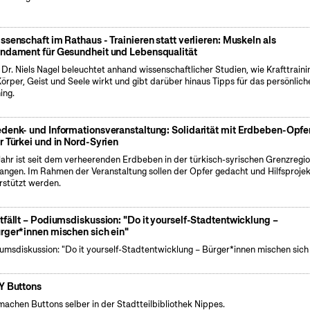
ssenschaft im Rathaus - Trainieren statt verlieren: Muskeln als
ndament für Gesundheit und Lebensqualität
. Dr. Niels Nagel beleuchtet anhand wissenschaftlicher Studien, wie Krafttraini
Körper, Geist und Seele wirkt und gibt darüber hinaus Tipps für das persönlich
ing.
denk- und Informationsveranstaltung: Solidarität mit Erdbeben-Opfer
r Türkei und in Nord-Syrien
Jahr ist seit dem verheerenden Erdbeben in der türkisch-syrischen Grenzregi
angen. Im Rahmen der Veranstaltung sollen der Opfer gedacht und Hilfsproje
rstützt werden.
tfällt – Podiumsdiskussion: "Do it yourself-Stadtentwicklung –
rger*innen mischen sich ein"
umsdiskussion: "Do it yourself-Stadtentwicklung – Bürger*innen mischen sich 
Y Buttons
machen Buttons selber in der Stadtteilbibliothek Nippes.