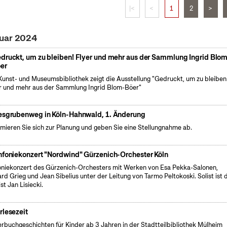
|<
<
1
2
>
ruar 2024
druckt, um zu bleiben! Flyer und mehr aus der Sammlung Ingrid Blo
er
Kunst- und Museumsbibliothek zeigt die Ausstellung "Gedruckt, um zu bleiben
r und mehr aus der Sammlung Ingrid Blom-Böer"
esgrubenweg in Köln-Hahnwald, 1. Änderung
rmieren Sie sich zur Planung und geben Sie eine Stellungnahme ab.
nfoniekonzert "Nordwind" Gürzenich-Orchester Köln
oniekonzert des Gürzenich-Orchesters mit Werken von Esa Pekka-Salonen,
rd Grieg und Jean Sibelius unter der Leitung von Tarmo Peltokoski. Solist ist 
st Jan Lisiecki.
rlesezeit
erbuchgeschichten für Kinder ab 3 Jahren in der Stadtteilbibliothek Mülheim