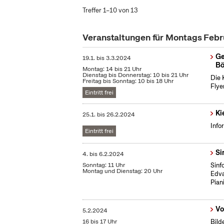
Treffer 1–10 von 13
Veranstaltungen für Montags Feb
Ge
19.1.
bis
3.3.2024
Bö
Montag: 14 bis 21 Uhr
Dienstag bis Donnerstag: 10 bis 21 Uhr
Die 
Freitag bis Sonntag: 10 bis 18 Uhr
Flye
Eintritt frei
Ki
25.1.
bis
26.2.2024
Info
Eintritt frei
Si
4.
bis
6.2.2024
Sonntag: 11 Uhr
Sinf
Montag und Dienstag: 20 Uhr
Edva
Piani
Vo
5.2.2024
16 bis 17 Uhr
Bild