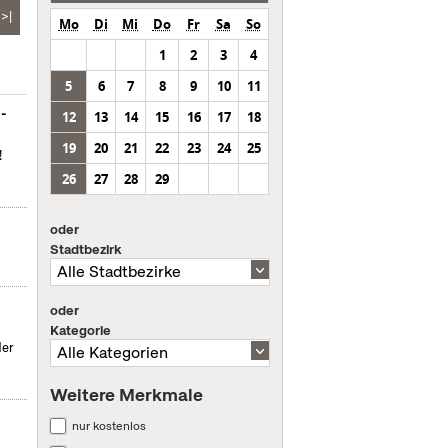
>|
Mo
Di
Mi
Do
Fr
Sa
So
1
2
3
4
5
6
7
8
9
10
11
m-
12
13
14
15
16
17
18
19
20
21
22
23
24
25
!
26
27
28
29
oder
Stadtbezirk
oder
Kategorie
der
Weitere Merkmale
nur kostenlos