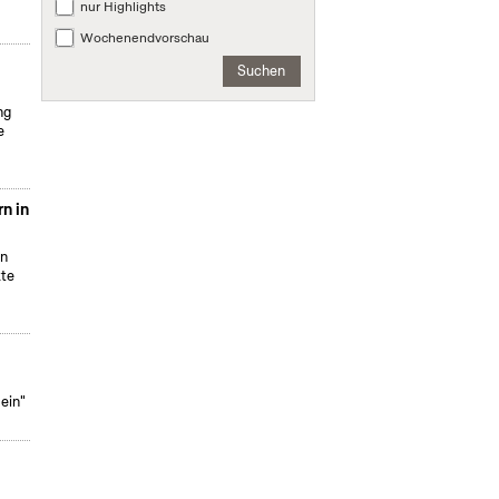
nur Highlights
Wochenendvorschau
Suchen
ng
e
n in
on
kte
ein"