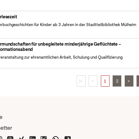
rlesezeit
erbuchgeschichten für Kinder ab 3 Jahren in der Stadtteilbibliothek Mülheim
rmundschaften für unbegleitete minderjährige Geflüchtete –
formationsabend
veranstaltung zur ehrenamtlichen Arbeit, Schulung und Qualifizierung
|<
<
1
2
>
e
etter