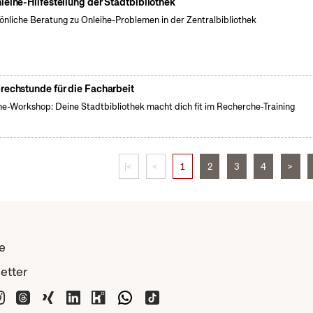
leihe-Hilfestellung der Stadtbibliothek
önliche Beratung zu Onleihe-Problemen in der Zentralbibliothek
rechstunde für die Facharbeit
ne-Workshop: Deine Stadtbibliothek macht dich fit im Recherche-Training
|<
<
1
2
3
4
>
e
etter