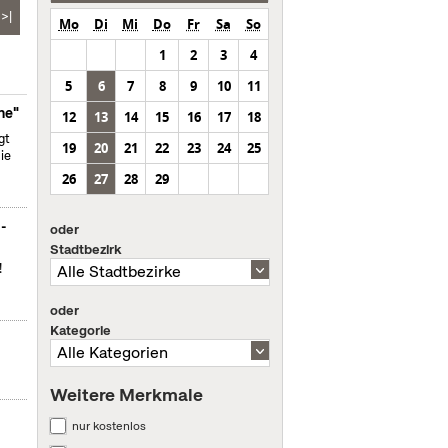
>|
Mo
Di
Mi
Do
Fr
Sa
So
1
2
3
4
5
6
7
8
9
10
11
ne"
12
13
14
15
16
17
18
gt
19
20
21
22
23
24
25
ie
26
27
28
29
m-
oder
Stadtbezirk
!
oder
Kategorie
Weitere Merkmale
nur kostenlos