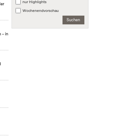
nur Highlights
der
Wochenendvorschau
Suchen
 – in
d