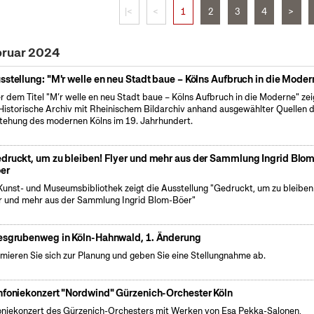
|<
<
1
2
3
4
>
bruar 2024
sstellung: "M'r welle en neu Stadt baue – Kölns Aufbruch in die Moder
r dem Titel "M’r welle en neu Stadt baue – Kölns Aufbruch in die Moderne" zei
Historische Archiv mit Rheinischem Bildarchiv anhand ausgewählter Quellen d
tehung des modernen Kölns im 19. Jahrhundert.
druckt, um zu bleiben! Flyer und mehr aus der Sammlung Ingrid Blo
er
Kunst- und Museumsbibliothek zeigt die Ausstellung "Gedruckt, um zu bleiben
r und mehr aus der Sammlung Ingrid Blom-Böer"
esgrubenweg in Köln-Hahnwald, 1. Änderung
rmieren Sie sich zur Planung und geben Sie eine Stellungnahme ab.
nfoniekonzert "Nordwind" Gürzenich-Orchester Köln
oniekonzert des Gürzenich-Orchesters mit Werken von Esa Pekka-Salonen,