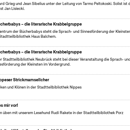
rd Grieg und Jean Sibelius unter der Leitung von Tarmo Peltokoski. Solist ist 
st Jan Lisiecki.
cherbabys – die literarische Krabbelgruppe
entrum der Bücherbabys steht die Sprach- und Sinnesförderung der Kleinsten
Stadtteilbibliothek Haus Balchem.
cherbabys – die literarische Krabbelgruppe
er Stadtteilbibliothek Neubrück steht bei dieser Veranstaltung die Sprach- un
esförderung der Kleinsten im Vordergrund.
ppeser Strickmamsellcher
cken und Klönen in der Stadtteilbibliothek Nippes
es mir vor!
n üben mit unserem Lesehund Rudi Rakete in der Stadtteilbibliothek Porz