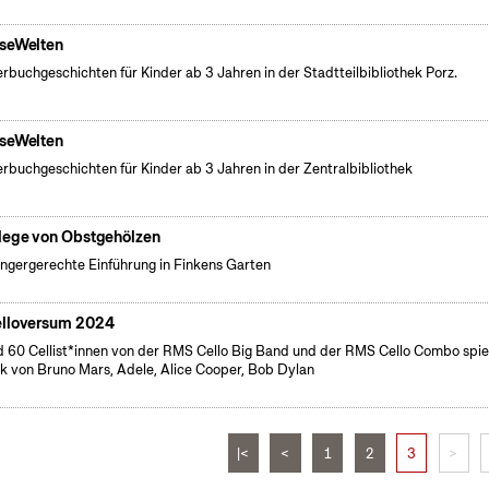
seWelten
erbuchgeschichten für Kinder ab 3 Jahren in der Stadtteilbibliothek Porz.
seWelten
erbuchgeschichten für Kinder ab 3 Jahren in der Zentralbibliothek
lege von Obstgehölzen
ngergerechte Einführung in Finkens Garten
lloversum 2024
 60 Cellist*innen von der RMS Cello Big Band und der RMS Cello Combo spie
k von Bruno Mars, Adele, Alice Cooper, Bob Dylan
|<
<
1
2
3
>