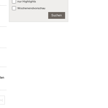
nur Highlights
Wochenendvorschau
Suchen
len
>|