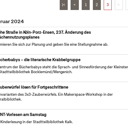
|<
<
1
2
3
>
bruar 2024
he Straße in Köln-Porz-Ensen, 237. Änderung des
ächennutzungsplanes
rmieren Sie sich zur Planung und geben Sie eine Stellungnahme ab.
cherbabys – die literarische Krabbelgruppe
entrum der Bücherbabys steht die Sprach- und Sinnesförderung der Kleinsten
Stadtteilbibliothek Bocklemünd/Mengenich.
auberwürfel lösen für Fortgeschrittene
varianten des 3x3-Zauberwürfels. Ein Makerspace-Workshop in der
ralbibliothek.
NT-Vorlesen am Samstag
 Kinderlesung in der Stadtteilbibliothek Kalk.