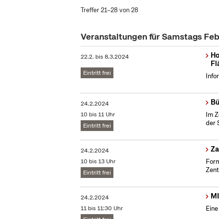
Treffer 21–28 von 28
Veranstaltungen für Samstags Fe
Ho
22.2.
bis
8.3.2024
Fl
Eintritt frei
Info
Bü
24.2.2024
10 bis 11 Uhr
Im Z
der 
Eintritt frei
​Z
24.2.2024
10 bis 13 Uhr
Form
Zent
Eintritt frei
MI
24.2.2024
11 bis 11:30 Uhr
Eine