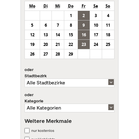
Mo
Di
Mi
Do
Fr
Sa
So
1
2
3
4
5
6
7
8
9
10
11
12
13
14
15
16
17
18
19
20
21
22
23
24
25
26
27
28
29
oder
Stadtbezirk
oder
Kategorie
Weitere Merkmale
nur kostenlos