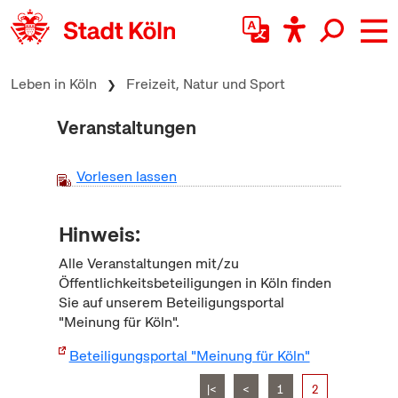
zum Inhalt springen
Leben in Köln
Freizeit, Natur und Sport
Veranstaltungen
Vorlesen lassen
Hinweis:
Alle Veranstaltungen mit/zu
Öffentlichkeitsbeteiligungen in Köln finden
Sie auf unserem Beteiligungsportal
"Meinung für Köln".
Beteiligungsportal "Meinung für Köln"
|<
<
1
2