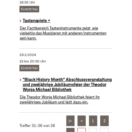
18:30 Uhr
Eintritt frei
Tastenspiele +
Der Fachbereich Tasteninstrumente zeigt, wie
vielseitig das Musizieren mit anderen Instrumenten
sein kann.
29.2.2024
19 bis 20:30 Uhr
Eintritt frei
"Black History Month" Abschlussveranstaltung
und zweijährige Jubiläumsfeier der Theodor
Wonja Michael Bibliothek
Die Theodor Wonja Michael Bibliothek feiert ihr
zweijähriges Jubiläum und lädt dazu ein.
|<
<
1
2
Treffer 31–36 von 36