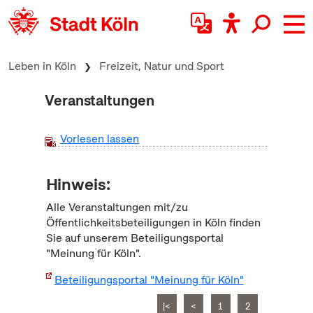
zum Inhalt springen
Leben in Köln
Freizeit, Natur und Sport
Veranstaltungen
Vorlesen lassen
Hinweis:
Alle Veranstaltungen mit/zu
Öffentlichkeitsbeteiligungen in Köln finden
Sie auf unserem Beteiligungsportal
"Meinung für Köln".
Beteiligungsportal "Meinung für Köln"
|<
<
1
2