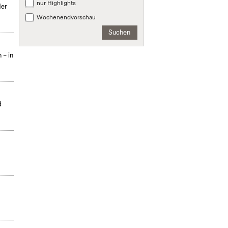
nur Highlights
der
Wochenendvorschau
Suchen
 – in
d