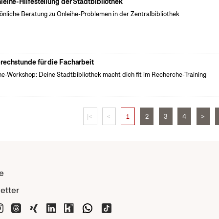
leihe-Hilfestellung der Stadtbibliothek
önliche Beratung zu Onleihe-Problemen in der Zentralbibliothek
rechstunde für die Facharbeit
ne-Workshop: Deine Stadtbibliothek macht dich fit im Recherche-Training
|<
<
1
2
3
4
>
e
etter