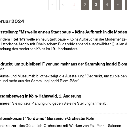
|<
<
1
2
3
4
>
bruar 2024
sstellung: "M'r welle en neu Stadt baue – Kölns Aufbruch in die Moder
r dem Titel "M’r welle en neu Stadt baue – Kölns Aufbruch in die Moderne" zei
Historische Archiv mit Rheinischem Bildarchiv anhand ausgewählter Quellen d
tehung des modernen Kölns im 19. Jahrhundert.
druckt, um zu bleiben! Flyer und mehr aus der Sammlung Ingrid Blo
er
Kunst- und Museumsbibliothek zeigt die Ausstellung "Gedruckt, um zu bleiben
r und mehr aus der Sammlung Ingrid Blom-Böer"
esgrubenweg in Köln-Hahnwald, 1. Änderung
rmieren Sie sich zur Planung und geben Sie eine Stellungnahme ab.
nfoniekonzert "Nordwind" Gürzenich-Orchester Köln
oniekonzert des Gürzenich-Orchesters mit Werken von Esa Pekka-Salonen,