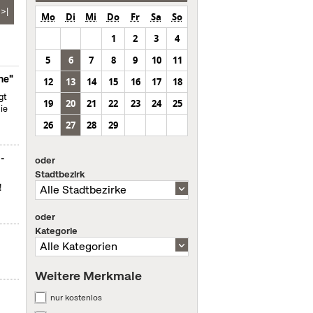
>|
Mo
Di
Mi
Do
Fr
Sa
So
1
2
3
4
5
6
7
8
9
10
11
ne"
12
13
14
15
16
17
18
gt
19
20
21
22
23
24
25
ie
26
27
28
29
m-
oder
Stadtbezirk
!
oder
Kategorie
Weitere Merkmale
nur kostenlos