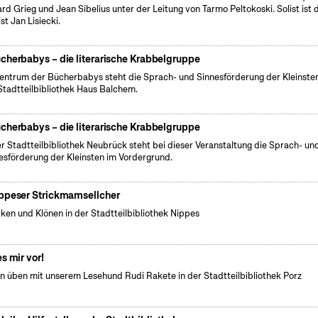
rd Grieg und Jean Sibelius unter der Leitung von Tarmo Peltokoski. Solist ist 
st Jan Lisiecki.
cherbabys – die literarische Krabbelgruppe
entrum der Bücherbabys steht die Sprach- und Sinnesförderung der Kleinsten
Stadtteilbibliothek Haus Balchem.
cherbabys – die literarische Krabbelgruppe
er Stadtteilbibliothek Neubrück steht bei dieser Veranstaltung die Sprach- un
esförderung der Kleinsten im Vordergrund.
ppeser Strickmamsellcher
cken und Klönen in der Stadtteilbibliothek Nippes
es mir vor!
n üben mit unserem Lesehund Rudi Rakete in der Stadtteilbibliothek Porz