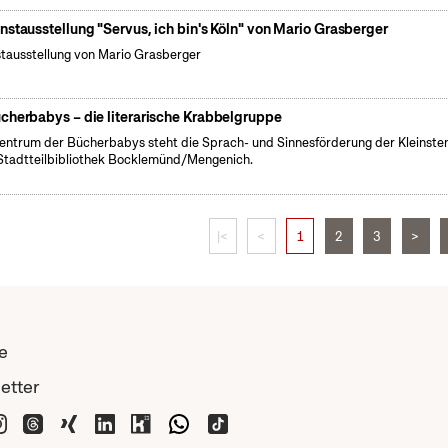
nstausstellung "Servus, ich bin's Köln" von Mario Grasberger
tausstellung von Mario Grasberger
cherbabys – die literarische Krabbelgruppe
entrum der Bücherbabys steht die Sprach- und Sinnesförderung der Kleinsten
Stadtteilbibliothek Bocklemünd/Mengenich.
|<
<
1
2
3
>
e
etter