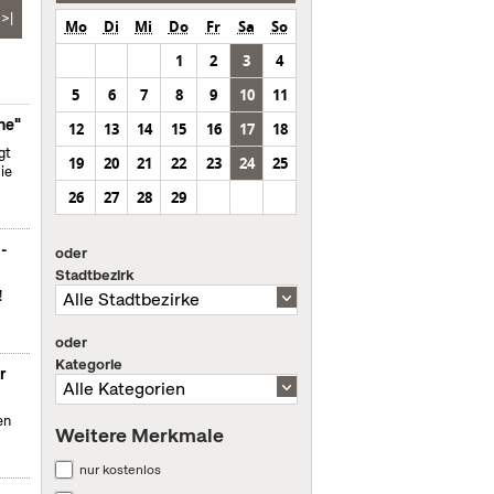
>|
Mo
Di
Mi
Do
Fr
Sa
So
1
2
3
4
5
6
7
8
9
10
11
ne"
12
13
14
15
16
17
18
gt
19
20
21
22
23
24
25
ie
26
27
28
29
m-
oder
Stadtbezirk
!
oder
Kategorie
r
en
Weitere Merkmale
nur kostenlos