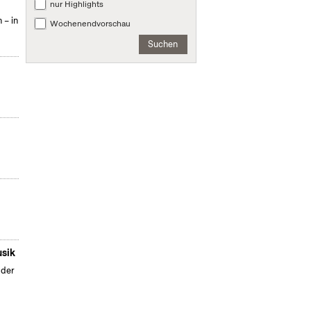
nur Highlights
 – in
Wochenendvorschau
Suchen
usik
 der