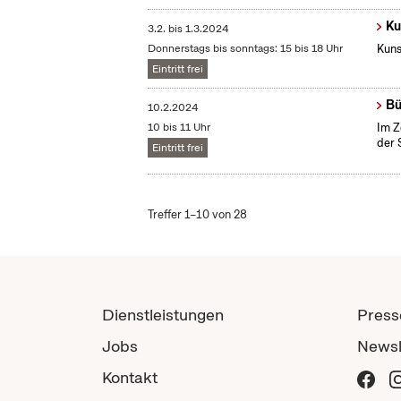
Ku
3.2.
bis
1.3.2024
Donnerstags bis sonntags: 15 bis 18 Uhr
Kuns
Eintritt frei
Bü
10.2.2024
10 bis 11 Uhr
Im Z
der 
Eintritt frei
Treffer 1–10 von 28
Dienstleistungen
Press
Jobs
Newsl
Kontakt