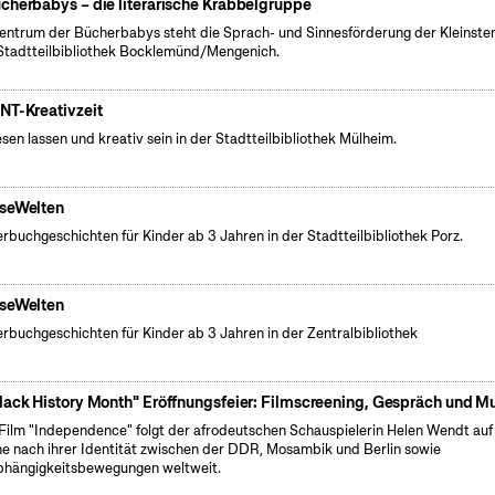
cherbabys – die literarische Krabbelgruppe
entrum der Bücherbabys steht die Sprach- und Sinnesförderung der Kleinsten
Stadtteilbibliothek Bocklemünd/Mengenich.
NT-Kreativzeit
esen lassen und kreativ sein in der Stadtteilbibliothek Mülheim.
seWelten
erbuchgeschichten für Kinder ab 3 Jahren in der Stadtteilbibliothek Porz.
seWelten
erbuchgeschichten für Kinder ab 3 Jahren in der Zentralbibliothek
lack History Month" Eröffnungsfeier: Filmscreening, Gespräch und M
Film "Independence" folgt der afrodeutschen Schauspielerin Helen Wendt auf
e nach ihrer Identität zwischen der DDR, Mosambik und Berlin sowie
hängigkeitsbewegungen weltweit.