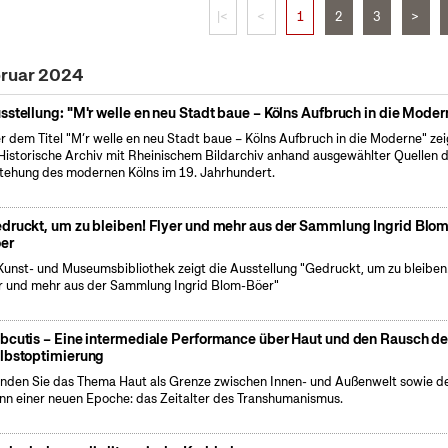
|<
<
1
2
3
>
bruar 2024
sstellung: "M'r welle en neu Stadt baue – Kölns Aufbruch in die Moder
r dem Titel "M’r welle en neu Stadt baue – Kölns Aufbruch in die Moderne" zei
Historische Archiv mit Rheinischem Bildarchiv anhand ausgewählter Quellen d
tehung des modernen Kölns im 19. Jahrhundert.
druckt, um zu bleiben! Flyer und mehr aus der Sammlung Ingrid Blo
er
Kunst- und Museumsbibliothek zeigt die Ausstellung "Gedruckt, um zu bleiben
r und mehr aus der Sammlung Ingrid Blom-Böer"
bcutis – Eine intermediale Performance über Haut und den Rausch de
lbstoptimierung
nden Sie das Thema Haut als Grenze zwischen Innen- und Außenwelt sowie d
nn einer neuen Epoche: das Zeitalter des Transhumanismus.