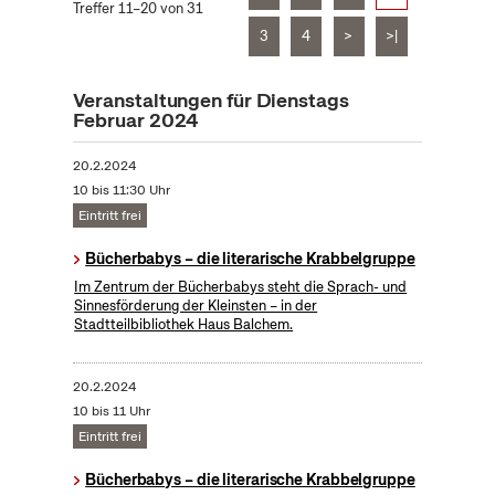
Treffer 11–20 von 31
3
4
>
>|
Veranstaltungen für Dienstags
Februar 2024
20.2.2024
10 bis 11:30 Uhr
Eintritt frei
Bücherbabys – die literarische Krabbelgruppe
Im Zentrum der Bücherbabys steht die Sprach- und
Sinnesförderung der Kleinsten – in der
Stadtteilbibliothek Haus Balchem.
20.2.2024
10 bis 11 Uhr
Eintritt frei
Bücherbabys – die literarische Krabbelgruppe