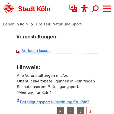
zum Inhalt springen
Leben in Köln
Freizeit, Natur und Sport
Veranstaltungen
Vorlesen lassen
Hinweis:
Alle Veranstaltungen mit/zu
Öffentlichkeitsbeteiligungen in Köln finden
Sie auf unserem Beteiligungsportal
"Meinung für Köln".
Beteiligungsportal "Meinung für Köln"
|<
<
1
2