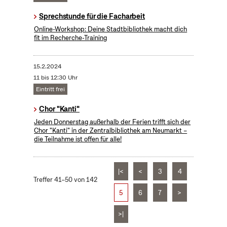
Sprechstunde für die Facharbeit
Online-Workshop: Deine Stadtbibliothek macht dich
fit im Recherche-Training
15.2.2024
11 bis 12:30 Uhr
Eintritt frei
Chor "Kanti"
Jeden Donnerstag außerhalb der Ferien trifft sich der
Chor "Kanti" in der Zentralbibliothek am Neumarkt –
die Teilnahme ist offen für alle!
|<
<
3
4
Treffer 41–50 von 142
5
6
7
>
>|