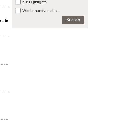
nur Highlights
Wochenendvorschau
Suchen
 – in
n