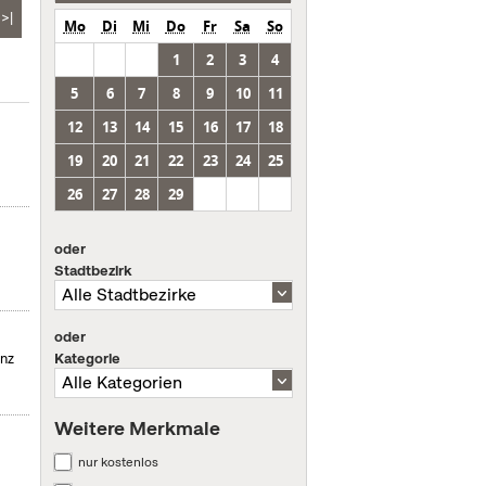
>|
Mo
Di
Mi
Do
Fr
Sa
So
1
2
3
4
5
6
7
8
9
10
11
12
13
14
15
16
17
18
19
20
21
22
23
24
25
26
27
28
29
oder
Stadtbezirk
oder
Kategorie
enz
Weitere Merkmale
nur kostenlos