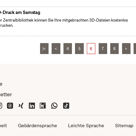
-Druck am Samstag
er Zentralbibliothek können Sie Ihre mitgebrachten 3D-Dateien kostenlos
rucken.
|<
<
4
5
6
7
8
>
e
etter
heit
Gebärdensprache
Leichte Sprache
Sitemap