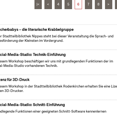
|<
<
4
5
6
7
8
>
cherbabys – die literarische Krabbelgruppe
er Stadtteilbibliothek Nippes steht bei dieser Veranstaltung die Sprach- und
esförderung der Kleinsten im Vordergrund.
cial-Media-Studio: Technik-Einführung
iesem Workshop beschäftigen wir uns mit grundlegenden Funktionen der im
al-Media-Studio vorhandenen Technik.
zenz für 3D-Druck
iesem Workshop in der Stadtteilbibliothek Rodenkirchen erhalten Sie eine Liz
den 3D-Drucker.
cial-Media-Studio: Schnitt-Einführung
dlegende Funktionen einer geeigneten Schnitt-Software kennenlernen