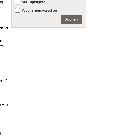
ng
nur Highlights
e
Wochenendvorschau
Suchen
n in
on
kte
ein"
 – in
d