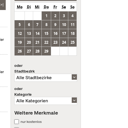
>|
Mo
Di
Mi
Do
Fr
Sa
So
1
2
3
4
5
6
7
8
9
10
11
12
13
14
15
16
17
18
der
19
20
21
22
23
24
25
26
27
28
29
oder
Stadtbezirk
der
oder
Kategorie
Weitere Merkmale
nur kostenlos