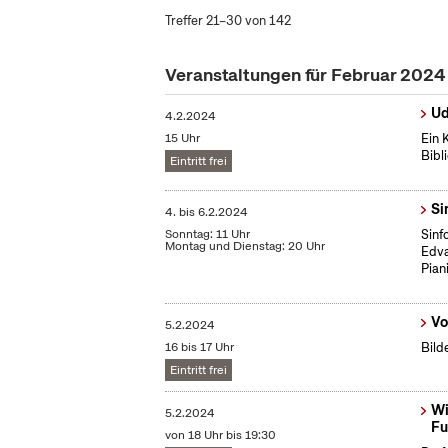
Treffer 21–30 von 142
Veranstaltungen für Februar 2024
Ud
4.2.2024
15 Uhr
Ein 
Bibl
Eintritt frei
Si
4.
bis
6.2.2024
Sonntag: 11 Uhr
Sinf
Montag und Dienstag: 20 Uhr
Edva
Piani
Vo
5.2.2024
16 bis 17 Uhr
Bild
Eintritt frei
Wi
5.2.2024
Fu
von 18 Uhr bis 19:30