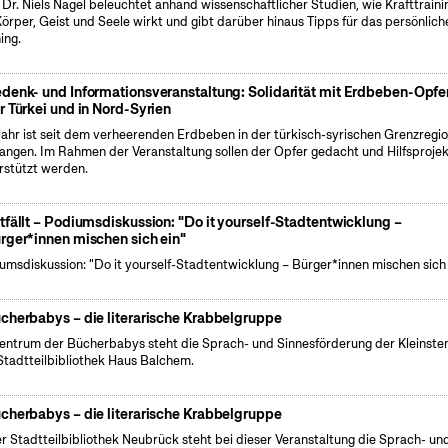
. Dr. Niels Nagel beleuchtet anhand wissenschaftlicher Studien, wie Krafttraini
Körper, Geist und Seele wirkt und gibt darüber hinaus Tipps für das persönlich
ing.
denk- und Informationsveranstaltung: Solidarität mit Erdbeben-Opfer
r Türkei und in Nord-Syrien
Jahr ist seit dem verheerenden Erdbeben in der türkisch-syrischen Grenzregi
angen. Im Rahmen der Veranstaltung sollen der Opfer gedacht und Hilfsproje
rstützt werden.
tfällt – Podiumsdiskussion: "Do it yourself-Stadtentwicklung –
rger*innen mischen sich ein"
umsdiskussion: "Do it yourself-Stadtentwicklung – Bürger*innen mischen sich 
cherbabys – die literarische Krabbelgruppe
entrum der Bücherbabys steht die Sprach- und Sinnesförderung der Kleinsten
Stadtteilbibliothek Haus Balchem.
cherbabys – die literarische Krabbelgruppe
er Stadtteilbibliothek Neubrück steht bei dieser Veranstaltung die Sprach- un