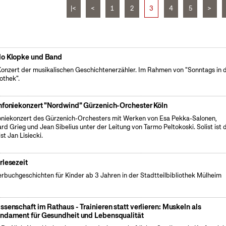
|<
<
1
2
3
4
5
>
o Klopke und Band
Konzert der musikalischen Geschichtenerzähler. Im Rahmen von "Sonntags in 
iothek".
nfoniekonzert "Nordwind" Gürzenich-Orchester Köln
oniekonzert des Gürzenich-Orchesters mit Werken von Esa Pekka-Salonen,
rd Grieg und Jean Sibelius unter der Leitung von Tarmo Peltokoski. Solist ist 
st Jan Lisiecki.
rlesezeit
erbuchgeschichten für Kinder ab 3 Jahren in der Stadtteilbibliothek Mülheim
ssenschaft im Rathaus - Trainieren statt verlieren: Muskeln als
ndament für Gesundheit und Lebensqualität