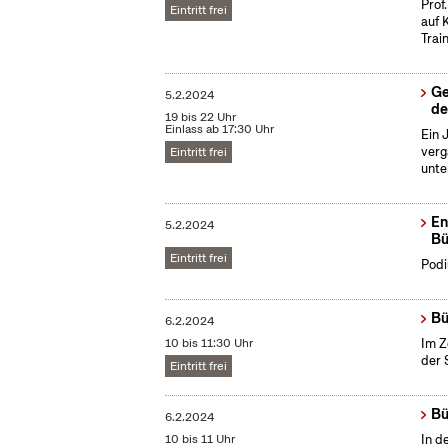
Prof
Eintritt frei
auf 
Train
Ge
5.2.2024
de
19 bis 22 Uhr
Einlass ab 17:30 Uhr
Ein 
verg
Eintritt frei
unte
En
5.2.2024
Bü
Eintritt frei
Podi
Bü
6.2.2024
10 bis 11:30 Uhr
Im Z
der 
Eintritt frei
Bü
6.2.2024
10 bis 11 Uhr
In d