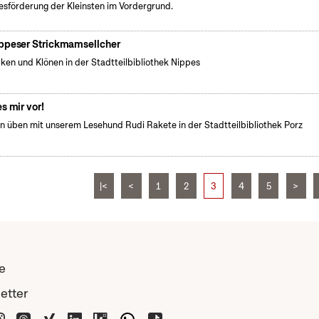
esförderung der Kleinsten im Vordergrund.
ppeser Strickmamsellcher
cken und Klönen in der Stadtteilbibliothek Nippes
es mir vor!
n üben mit unserem Lesehund Rudi Rakete in der Stadtteilbibliothek Porz
|<
<
1
2
3
4
5
>
e
etter