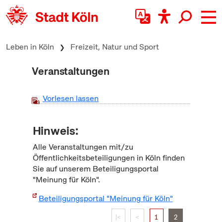
zum Inhalt springen
Leben in Köln
Freizeit, Natur und Sport
Veranstaltungen
Vorlesen lassen
Hinweis:
Alle Veranstaltungen mit/zu
Öffentlichkeitsbeteiligungen in Köln finden
Sie auf unserem Beteiligungsportal
"Meinung für Köln".
Beteiligungsportal "Meinung für Köln"
|<
<
1
2