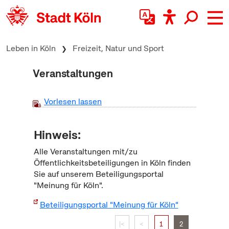
zum Inhalt springen
Leben in Köln
Freizeit, Natur und Sport
Veranstaltungen
Vorlesen lassen
Hinweis:
Alle Veranstaltungen mit/zu
Öffentlichkeitsbeteiligungen in Köln finden
Sie auf unserem Beteiligungsportal
"Meinung für Köln".
Beteiligungsportal "Meinung für Köln"
|<
<
1
2