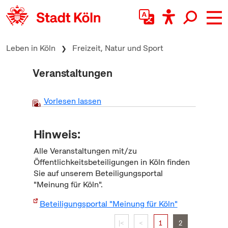
zum Inhalt springen
Leben in Köln
Freizeit, Natur und Sport
Veranstaltungen
Vorlesen lassen
Hinweis:
Alle Veranstaltungen mit/zu
Öffentlichkeitsbeteiligungen in Köln finden
Sie auf unserem Beteiligungsportal
"Meinung für Köln".
Beteiligungsportal "Meinung für Köln"
|<
<
1
2