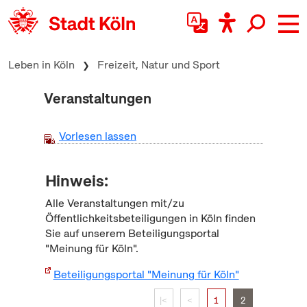
zum Inhalt springen
Leben in Köln
Freizeit, Natur und Sport
Veranstaltungen
Vorlesen lassen
Hinweis:
Alle Veranstaltungen mit/zu
Öffentlichkeitsbeteiligungen in Köln finden
Sie auf unserem Beteiligungsportal
"Meinung für Köln".
Beteiligungsportal "Meinung für Köln"
|<
<
1
2